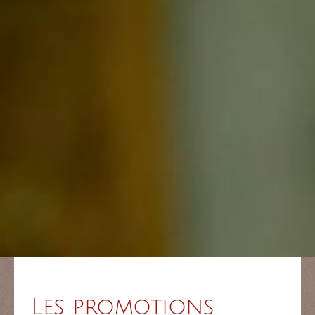
Accueil
»
L’école
»
Les promotions
Les promotions