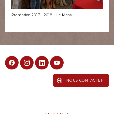
Promotion 2017 – 2018 – Le Mans
F
I
L
Y
A
N
I
O
C
S
N
U
E
T
K
T
NOUS CONTACTER
B
A
E
U
O
G
D
B
O
R
I
E
K
A
N
M