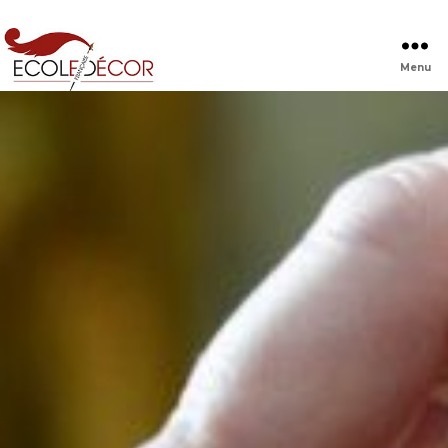
Menu
Ecole
Française
de
Décor