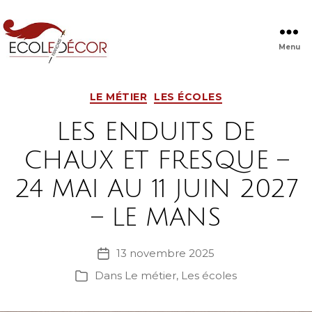
Menu
Ecole
Française
Catégories
de
LE MÉTIER
LES ÉCOLES
Décor
LES ENDUITS DE
CHAUX ET FRESQUE –
24 MAI AU 11 JUIN 2027
– LE MANS
13 novembre 2025
Date
de
Dans
Le métier
,
Les écoles
Catégories
l’article